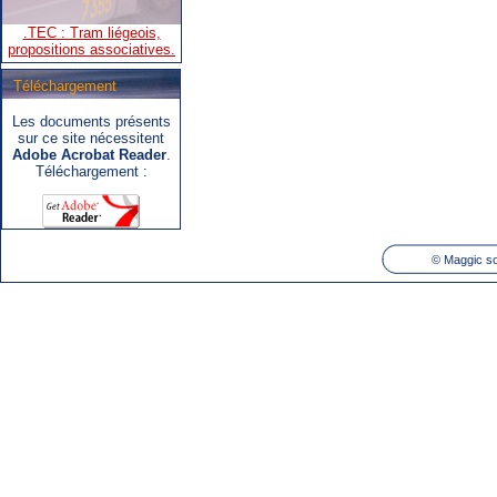
Téléchargement
Les documents présents
.SNCB - TEC : Système de
sur ce site nécessitent
correspondance ARIbus.
Adobe Acrobat Reader
.
Téléchargement :
©
Maggic so