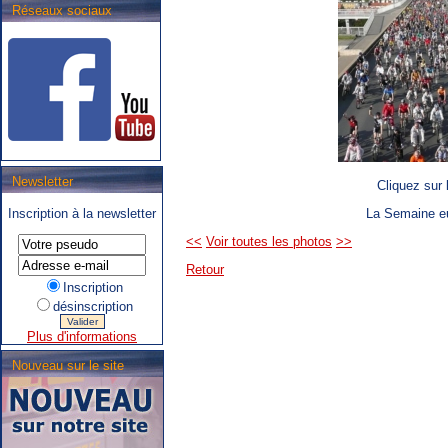
Réseaux sociaux
.SNCB - TEC : Système de
Newsletter
Cliquez sur 
correspondance ARIbus.
Inscription à la newsletter
La Semaine eu
<<
Voir toutes les photos
>>
Retour
Inscription
désinscription
Plus d'informations
Nouveau sur le site
.TEC : Tram liégeois,
propositions associatives.