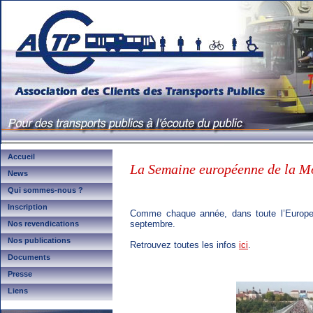
Accueil
La Semaine européenne de la Mo
News
Qui sommes-nous ?
Inscription
Comme chaque année, dans toute l’Europe,
septembre.
Nos revendications
Nos publications
Retrouvez toutes les infos
ici
.
Documents
Presse
Liens