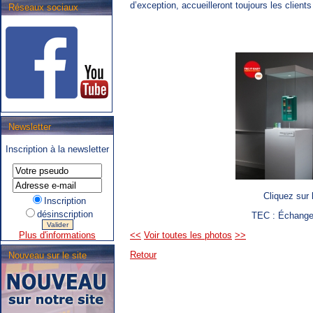
d’exception, accueilleront toujours les clien
Réseaux sociaux
.SNCB - TEC : Système de
Newsletter
correspondance ARIbus.
Inscription à la newsletter
Cliquez sur 
Inscription
désinscription
TEC : Échangez
Plus d'informations
<<
Voir toutes les photos
>>
Retour
Nouveau sur le site
.TEC : Tram liégeois,