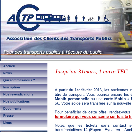
Accueil
Jusqu’au 31mars, 1 carte TEC =
News
Qui sommes-nous ?
Inscription
À partir du 1er février 2016, les ancienne
titre de transport. Vous pourrez encore les
Nos revendications
Mobib personnelle
ou une
carte Mobib « 
Nos publications
5€. Votre solde sera transféré sur la nouvelle
Documents
Pour bénéficier de cette offre, rendez-vous 
Presse
formulaire qui vous concerne sur le site I
Liens
Notez que les
tickets sans contact
so
transfrontalières
14
(Eupen - Eynatten – Aac