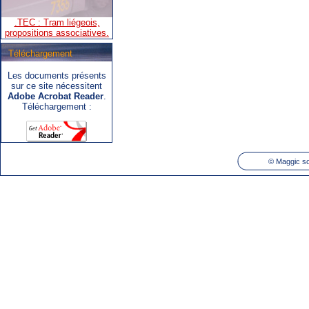
propositions associatives.
Téléchargement
Les documents présents
.SNCB - TEC : Système de
sur ce site nécessitent
correspondance ARIbus.
Adobe Acrobat Reader
.
Téléchargement :
©
Maggic so