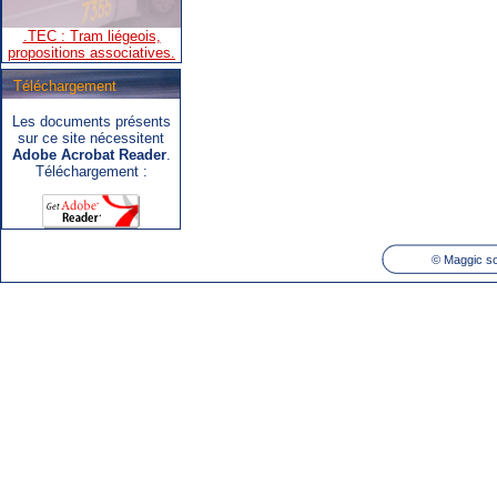
propositions associatives.
Téléchargement
Les documents présents
.SNCB - TEC : Système de
sur ce site nécessitent
correspondance ARIbus.
Adobe Acrobat Reader
.
Téléchargement :
©
Maggic so