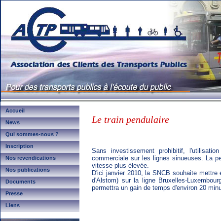
Accueil
Le train pendulaire
News
Qui sommes-nous ?
Inscription
Sans investissement prohibitif, l'utilisat
commerciale sur les lignes sinueuses. La pe
Nos revendications
vitesse plus élevée.
Nos publications
D'ici janvier 2010, la SNCB souhaite mettre
d'Alstom) sur la ligne Bruxelles-Luxembourg
Documents
permettra un gain de temps d'environ 20 minu
Presse
Liens