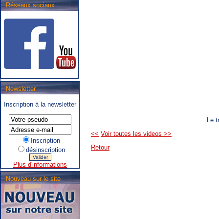
Réseaux sociaux
.SNCB - TEC : Système de
Newsletter
correspondance ARIbus.
Inscription à la newsletter
Le t
<<
Voir toutes les videos
>>
Inscription
Retour
désinscription
Plus d'informations
Nouveau sur le site
.TEC : Tram liégeois,