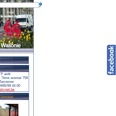
P asbl
s 7ème avenue 758
Tarcienne
0495/99.44.00
skynet.be
a semaine