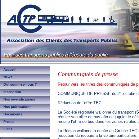
Accueil
Communiqués de presse
News
Retour vers les titres des communiqués de p
Qui sommes-nous ?
Inscription
COMMUNIQUE DE PRESSE du 21 octobre 
Nos revendications
Réduction de l'offre TEC
Nos publications
La Société régionale wallonne du transport 
Documents
réduire son offre de bus afin de juguler le dé
réduire l’offre de bus dans les zones rurales
Presse
Liens
La Région wallonne a confié au Groupe TEC l
réduction du recours à la voiture particulièr