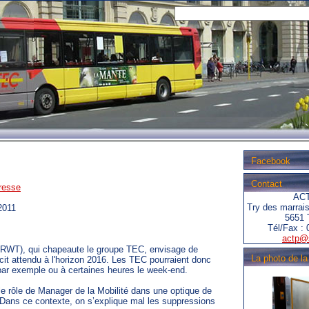
Facebook
Contact
resse
ACT
Try des marrai
2011
5651 
Tél/Fax : 
actp@
(SRWT), qui chapeaute le groupe TEC, envisage de
La photo de l
ficit attendu à l'horizon 2016. Les TEC pourraient donc
 par exemple ou à certaines heures le week-end.
e rôle de Manager de la Mobilité dans une optique de
e. Dans ce contexte, on s’explique mal les suppressions