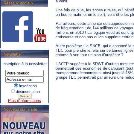
à venir.
Réseaux sociaux
Une fois de plus, les zones rurales, qui bénéf
un bus le matin et un le soir), vont être les p
Par ailleurs, cette annonce de suppression in
de fréquentation : de 144 millions de voyageu
millions en 2010 ! La logique voudrait donc q
croissante et non pas qu’on supprime certain
Autre problème : la SNCB, qui a annoncé la 
TEC pour prendre le relai sur certaines ligne
Newsletter
entame à son tour un plan d’austérité ?
.SNCB - TEC : Système de
L’ACTP suggère à la SRWT d’autres mesures.
Inscription à la newsletter
correspondance ARIbus.
permettrait des économies de carburant (tout
transporteurs économisent ainsi jusqu’à 15% d
groupe TEC permettrait par ailleurs une réduct
Inscription
désinscription
Plus d'informations
Nouveau sur le site