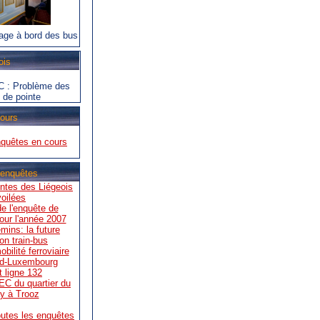
age à bord des bus
ois
C : Problème des
 de pointe
ours
nquêtes en cours
 enquêtes
entes des Liégeois
oilées
e l'enquête de
our l'année 2007
emins: la future
on train-bus
ilité ferroviaire
ud-Luxembourg
 ligne 132
EC du quartier du
y à Trooz
outes les enquêtes