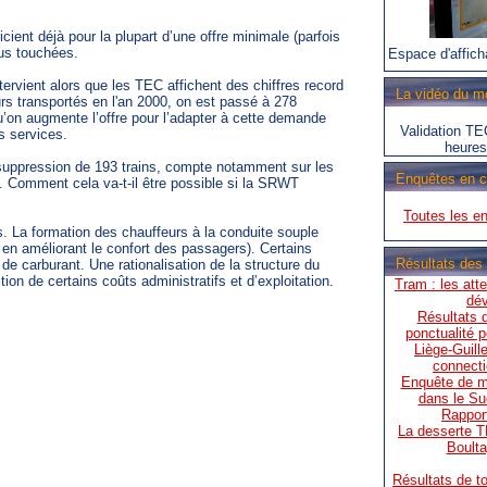
icient déjà pour la plupart d’une offre minimale (parfois
lus touchées.
Espace d'affich
tervient alors que les TEC affichent des chiffres record
La vidéo du m
rs transportés en l'an 2000, on est passé à 278
u’on augmente l’offre pour l’adapter à cette demande
Validation TE
s services.
heures
suppression de 193 trains, compte notamment sur les
Enquêtes en c
s. Comment cela va-t-il être possible si la SRWT
Toutes les e
 La formation des chauffeurs à la conduite souple
 en améliorant le confort des passagers). Certains
Résultats des
e carburant. Une rationalisation de la structure du
ion de certains coûts administratifs et d’exploitation.
Tram : les att
dév
Résultats d
ponctualité p
Liège-Guill
connecti
Enquête de mob
dans le S
Rapport
La desserte T
Boulta
Résultats de t