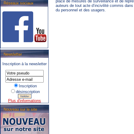
place de mesures de surveillance et de répr
Réseaux sociaux
auteurs de tout acte d’incivilité commis dans
du personnel et des usagers.
Newsletter
.SNCB - TEC : Système de
correspondance ARIbus.
Inscription à la newsletter
Inscription
désinscription
Plus d'informations
Nouveau sur le site
.TEC : Tram liégeois,