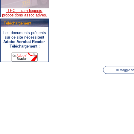
propositions associatives.
Téléchargement
Les documents présents
.SNCB - TEC : Système de
sur ce site nécessitent
correspondance ARIbus.
Adobe Acrobat Reader
.
Téléchargement :
©
Maggic so