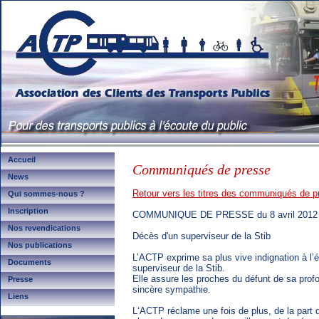
Accueil
Communiqués de presse
News
Retour vers les titres des communiqués de p
Qui sommes-nous ?
Inscription
COMMUNIQUE DE PRESSE du 8 avril 2012
Nos revendications
Décès d'un superviseur de la Stib
Nos publications
L’ACTP exprime sa plus vive indignation à l’
Documents
superviseur de la Stib.
Elle assure les proches du défunt de sa pro
Presse
sincère sympathie.
Liens
L‘ACTP réclame une fois de plus, de la part d