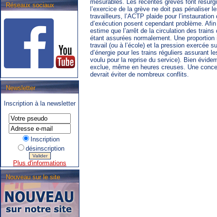
mesurables. Les récentes grèves font resurgi
Réseaux sociaux
l’exercice de la grève ne doit pas pénaliser l
travailleurs, l’ACTP plaide pour l’instauratio
d’exécution posent cependant problème. Afin
estime que l’arrêt de la circulation des trains
étant assurées normalement. Une proportion i
travail (ou à l’école) et la pression exercée su
d’énergie pour les trains réguliers assurant le
voulu pour la reprise du service). Bien évid
exclue, même en heures creuses. Une concert
devrait éviter de nombreux conflits.
Newsletter
.SNCB - TEC : Système de
correspondance ARIbus.
Inscription à la newsletter
Inscription
désinscription
Plus d'informations
Nouveau sur le site
.TEC : Tram liégeois,