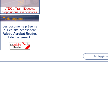
propositions associatives.
Téléchargement
Les documents présents
.SNCB - TEC : Système de
sur ce site nécessitent
correspondance ARIbus.
Adobe Acrobat Reader
.
Téléchargement :
©
Maggic so