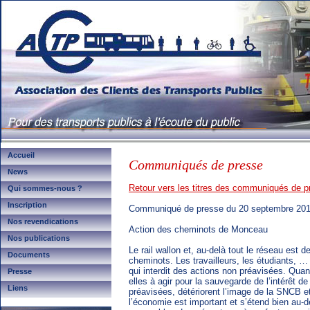
Accueil
Communiqués de presse
News
Retour vers les titres des communiqués de p
Qui sommes-nous ?
Inscription
Communiqué de presse du 20 septembre 20
Nos revendications
Action des cheminots de Monceau
Nos publications
Le rail wallon et, au-delà tout le réseau est 
Documents
cheminots. Les travailleurs, les étudiants, … 
qui interdit des actions non préavisées. Quan
Presse
elles à agir pour la sauvegarde de l’intérêt 
Liens
préavisées, détériorent l’image de la SNCB et 
l’économie est important et s’étend bien au-