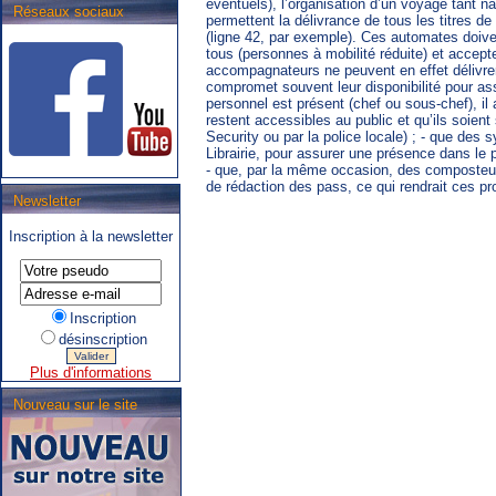
éventuels), l’organisation d’un voyage tant na
Réseaux sociaux
permettent la délivrance de tous les titres de
(ligne 42, par exemple). Ces automates doivent
tous (personnes à mobilité réduite) et accep
accompagnateurs ne peuvent en effet délivrer 
compromet souvent leur disponibilité pour as
personnel est présent (chef ou sous-chef), il 
restent accessibles au public et qu’ils soien
Security ou par la police locale) ; - que des
Librairie, pour assurer une présence dans le 
- que, par la même occasion, des composteurs 
de rédaction des pass, ce qui rendrait ces pro
Newsletter
.SNCB - TEC : Système de
correspondance ARIbus.
Inscription à la newsletter
Inscription
désinscription
Plus d'informations
Nouveau sur le site
.TEC : Tram liégeois,