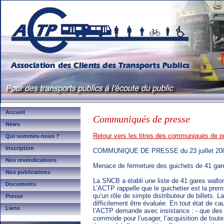
Accueil
Communiqués de presse
News
Retour vers les titres des communiqués de p
Qui sommes-nous ?
Inscription
COMMUNIQUE DE PRESSE du 23 juillet 20
Nos revendications
Menace de fermeture des guichets de 41 gar
Nos publications
La SNCB a établi une liste de 41 gares wall
Documents
L’ACTP rappelle que le guichetier est la premi
qu’un rôle de simple distributeur de billets. L
Presse
difficilement être évaluée. En tout état de c
Liens
l’ACTP demande avec insistance : - que des
commode pour l’usager, l’acquisition de toute i