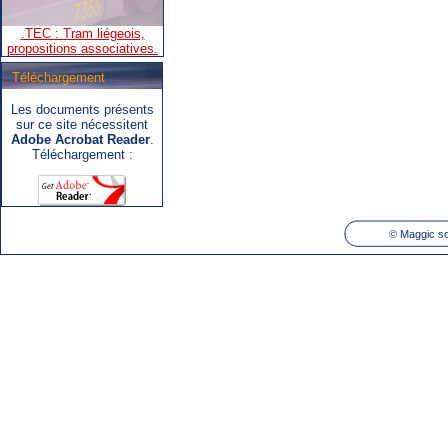
propositions associatives.
Téléchargement
Les documents présents
.SNCB - TEC : Système de
sur ce site nécessitent
correspondance ARIbus.
Adobe Acrobat Reader
.
Téléchargement :
©
Maggic so