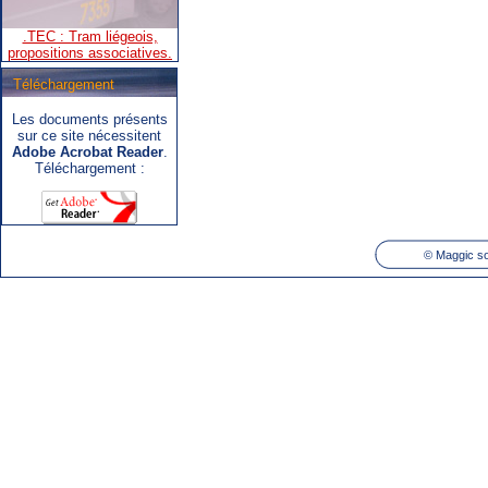
propositions associatives.
Téléchargement
Les documents présents
.SNCB - TEC : Système de
sur ce site nécessitent
correspondance ARIbus.
Adobe Acrobat Reader
.
Téléchargement :
©
Maggic so