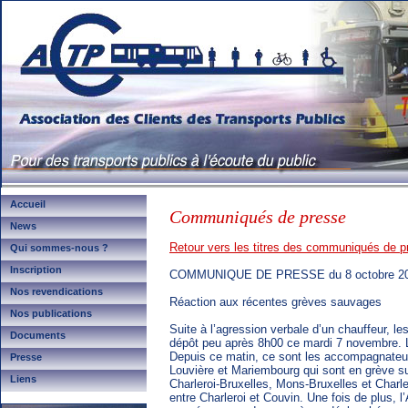
Accueil
Communiqués de presse
News
Retour vers les titres des communiqués de p
Qui sommes-nous ?
Inscription
COMMUNIQUE DE PRESSE du 8 octobre 2
Nos revendications
Réaction aux récentes grèves sauvages
Nos publications
Suite à l’agression verbale d’un chauffeur, 
Documents
dépôt peu après 8h00 ce mardi 7 novembre. L’
Depuis ce matin, ce sont les accompagnateur
Presse
Louvière et Mariembourg qui sont en grève suit
Liens
Charleroi-Bruxelles, Mons-Bruxelles et Charle
entre Charleroi et Couvin. Une fois de plus, 