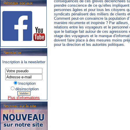
conséquences de ces grèves déclenchées san
Réseaux sociaux
prendre conscience de ce qu’elles impliquent 
personnes âgées et pour tous les citoyens qu
syndicats pénalisent des milliers de clients 
Comment peut-on convaincre la population d’ut
manière récurrente et inopinée ? Par ailleurs
relations entre les voyageurs et le personn
que le battage fait autour de ces agressions 
otage des voyageurs et le manque d’informat
doivent faire place à des mesures moins préj
pour la direction et les autorités politiques.
Newsletter
.SNCB - TEC : Système de
correspondance ARIbus.
Inscription à la newsletter
Inscription
désinscription
Plus d'informations
Nouveau sur le site
.TEC : Tram liégeois,