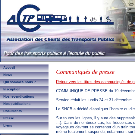
Accueil
Communiqués de presse
News
Retour vers les titres des communiqués de p
Qui sommes-nous ?
Inscription
COMMUNIQUE DE PRESSE du 19 décembr
Nos revendications
Service réduit les lundis 24 et 31 décembre
Nos publications
La SNCB a décidé d’appliquer l’horaire du di
Documents
Sur toutes les lignes, il y aura des suppressi
Presse
…). Dans de nombreux cas, les fréquences se
Liens
voyageurs devront se contenter d’un train tou
même totalement suspendu, notamment sur la