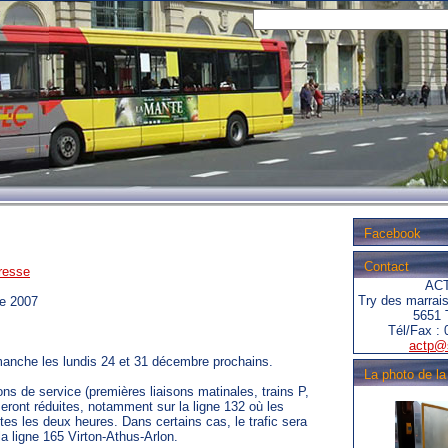
Facebook
Contact
resse
ACT
Try des marrai
e 2007
5651 
Tél/Fax : 
actp@
manche les lundis 24 et 31 décembre prochains.
La photo de l
ons de service (premières liaisons matinales, trains P,
ront réduites, notamment sur la ligne 132 où les
tes les deux heures. Dans certains cas, le trafic sera
 ligne 165 Virton-Athus-Arlon.