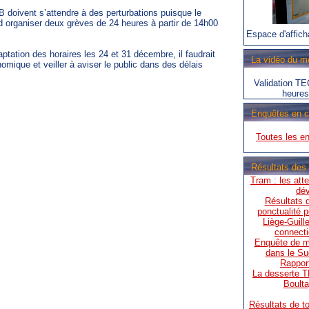
B doivent s’attendre à des perturbations puisque le
 organiser deux grèves de 24 heures à partir de 14h00
Espace d'affich
ptation des horaires les 24 et 31 décembre, il faudrait
La vidéo du m
nomique et veiller à aviser le public dans des délais
Validation TE
heures
Enquêtes en c
Toutes les e
Résultats des
Tram : les att
dév
Résultats d
ponctualité p
Liège-Guill
connecti
Enquête de mob
dans le S
Rapport
La desserte T
Boulta
Résultats de t