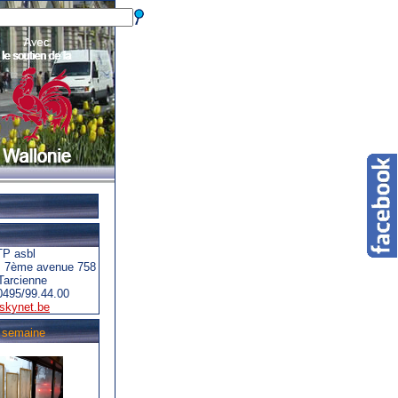
P asbl
s 7ème avenue 758
Tarcienne
0495/99.44.00
skynet.be
a semaine