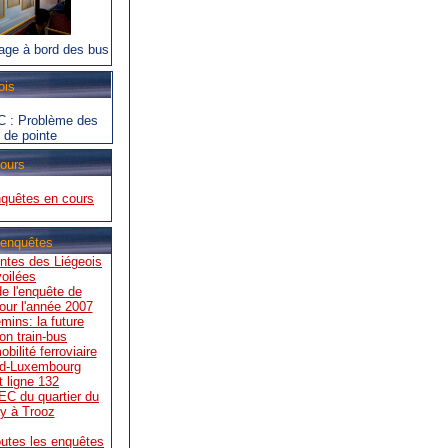
age à bord des bus
ois
C : Problème des
 de pointe
ours
nquêtes en cours
 enquêtes
entes des Liégeois
oilées
e l'enquête de
our l'année 2007
emins: la future
on train-bus
ilité ferroviaire
ud-Luxembourg
 ligne 132
EC du quartier du
y à Trooz
outes les enquêtes