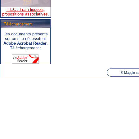
Téléchargement
.SNCB - TEC : Système de
Les documents présents
correspondance ARIbus.
sur ce site nécessitent
Adobe Acrobat Reader
.
Téléchargement :
©
Maggic so