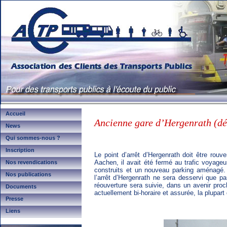
Accueil
Ancienne gare d’Hergenrath (dé
News
Qui sommes-nous ?
Inscription
Le point d’arrêt d’Hergenrath doit être rouv
Aachen, il avait été fermé au trafic voyage
Nos revendications
construits et un nouveau parking aménagé. S
Nos publications
l’arrêt d’Hergenrath ne sera desservi que pa
réouverture sera suivie, dans un avenir proc
Documents
actuellement bi-horaire et assurée, la plupar
Presse
Liens