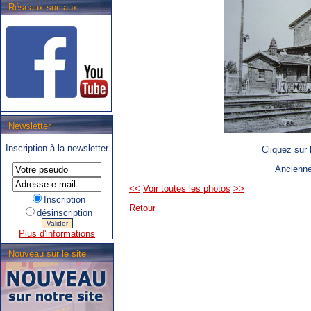
Réseaux sociaux
.SNCB - TEC : Système de
Newsletter
correspondance ARIbus.
Inscription à la newsletter
Cliquez sur 
Ancienne
<<
Voir toutes les photos
>>
Inscription
Retour
désinscription
Plus d'informations
Nouveau sur le site
.TEC : Tram liégeois,
propositions associatives.