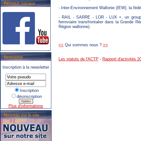
Réseaux sociaux
- Inter-Environnement Wallonie (IEW), la féd
- RAIL - SARRE - LOR - LUX +, un groupe 
ferroviaire transfrontalier dans la Grande 
Région wallonne).
<<
Qui sommes nous ?
>>
Newsletter
.SNCB - TEC : Système de
Les statuts de l'ACTP
-
Rapport d'activités 2
correspondance ARIbus.
Inscription à la newsletter
Inscription
désinscription
Plus d'informations
Nouveau sur le site
.TEC : Tram liégeois,