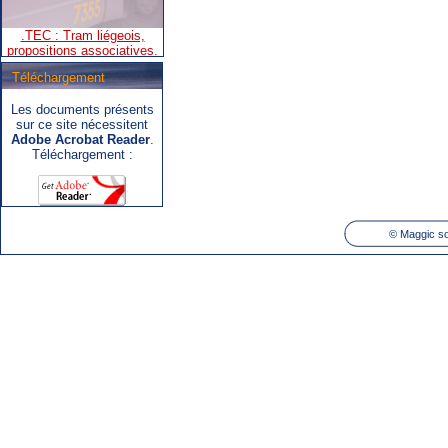
propositions associatives.
Téléchargement
Les documents présents
.SNCB - TEC : Système de
sur ce site nécessitent
correspondance ARIbus.
Adobe Acrobat Reader
.
Téléchargement :
©
Maggic so