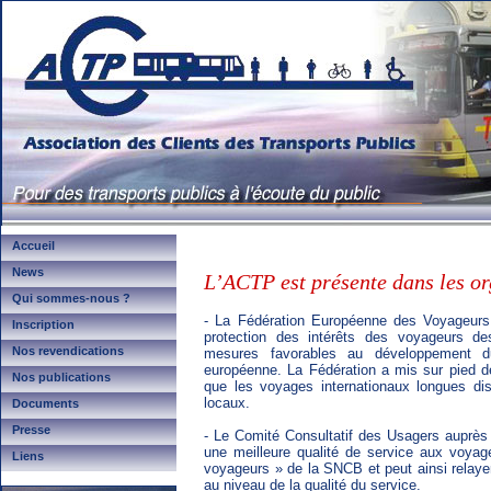
Accueil
News
L’ACTP est présente dans les or
Qui sommes-nous ?
- La Fédération Européenne des Voyageurs 
Inscription
protection des intérêts des voyageurs des
Nos revendications
mesures favorables au développement du
européenne. La Fédération a mis sur pied de
Nos publications
que les voyages internationaux longues dist
locaux.
Documents
Presse
- Le Comité Consultatif des Usagers auprès
une meilleure qualité de service aux voyag
Liens
voyageurs » de la SNCB et peut ainsi relayer 
au niveau de la qualité du service.